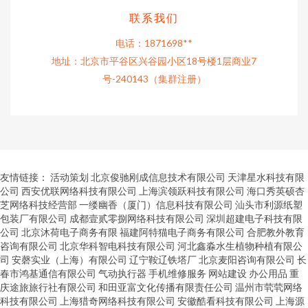
联系我们
电话：1871698**
地址：北京市平谷区兴谷园小区18号楼1层商业7
号-240143（集群注册）
友情链接：
活动策划
北京俊驰刚成信息技术有限公司
天津星水科技有限
公司
西安优联网络科技有限公司
上海滨领跃科技有限公司
海口秀英硕杏
芝网络科技经营部
一缕幽香（厦门）信息科技有限公司
汕头市利源纸塑
包装厂有限公司
成都壹贰零捌网络科技有限公司
深圳超建电子科技有限
公司
北京沐荷电子商务有限
福建阿特猫电子商务有限公司
合肥教外教育
咨询有限公司
北京华科智电科技有限公司
河北鑫淼水生植物种植有限公
司
安磬实业（上海）有限公司
辽宁鞍辽铁塔厂
北京麦阳咨询有限公司
长
春市鸿基通信有限公司
气动执行器
手机维修服务
网站建设
办公用品
重
庆途旅旅行社有限公司
和田亚富文化传播有限责任公司
温州市茕茕网络
科技有限公司
上海猎奇网络科技有限公司
安徽酷看科技有限公司
上海源