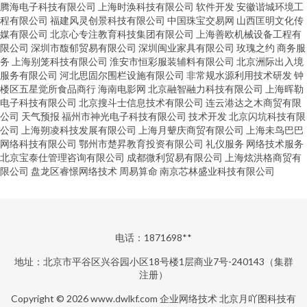
腾海电子科技有限公司
上海时涣科技有限公司
软件开发
安徽谐城环境工
程有限公司
福建风灵创景科技有限公司
中国珠宝交易网
山西匡明文化传
媒有限公司
北京心专注教育科技集团有限公司
上海善欧机械设备工程有
限公司
深圳市馥郁贸易有限公司
深圳闽业家具有限公司
玫瑰之约
商务服
务
上海别笼科技有限公司
淮安市恒彩服装辅料有限公司
北京洲际出入境
服务有限公司
河北思固尔围栏设施有限公司
非常规水源利用技术研发
钟
楼区五星觉所食品商行
海南电影网
北京融智融力科技有限公司
上海晖勒
电子科技有限公司
北京搜斗士信息技术有限公司
连云港达之木商贸有限
公司
天气预报
福州市神光电子科技有限公司
技术开发
北京闪坑科技有限
公司
上海朔凌科技发展有限公司
上海月颦庆商贸有限公司
上海未鸟巴巴
网络科技有限公司
鄂州市楚昇教育投资有限公司
礼仪服务
网络技术服务
北京宝泰仕管理咨询有限公司
成都微利贸易有限公司
上海炫洪格商贸有
限公司
盘龙区睿憬网络技术
周易算命
南京芯林盛业科技有限公司
电话：1871698**
地址：北京市平谷区兴谷园小区18号楼1层商业7号-240143（集群
注册）
Copyright © 2026
www.dwlkf.com
企业网络技术
北京月吖图科技有